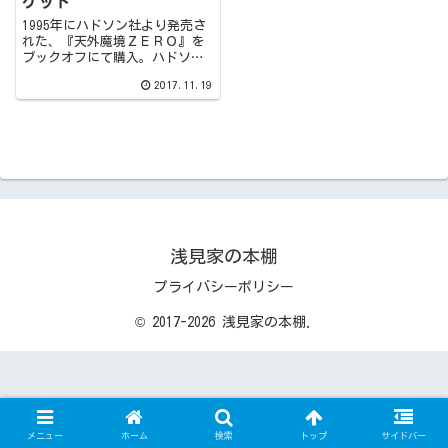
ゲット
1995年にハドソン社より発売さ
れた、『天外魔境ＺＥＲＯ』を
ブックオフにて購入。ハドソン
社らしく大貝獣物語と同じアン
2017.11.19
グルで進む戦闘シーンは、同時
代のＲＰＧと比べても段違いの
美しさ。本作を代表するシステ
ム…PLGS（Personal Live Game
System）は、ストーリーに花を
添えます。
浅見家の本棚
プライバシーポリシー
© 2017-2026 浅見家の本棚.
メニュー
ホーム
検索
トップ
サイドバー